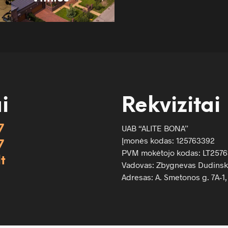
i
Rekvizitai
UAB “ALITE BONA”
7
Įmonės kodas: 125763392
7
PVM mokėtojo kodas: LT2576
lt
Vadovas: Zbygnevas Dudinsk
Adresas: A. Smetonos g. 7A-1, 