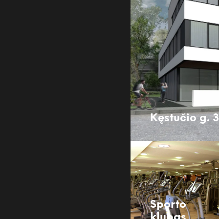
Kęstučio g. 
Sporto
klubas