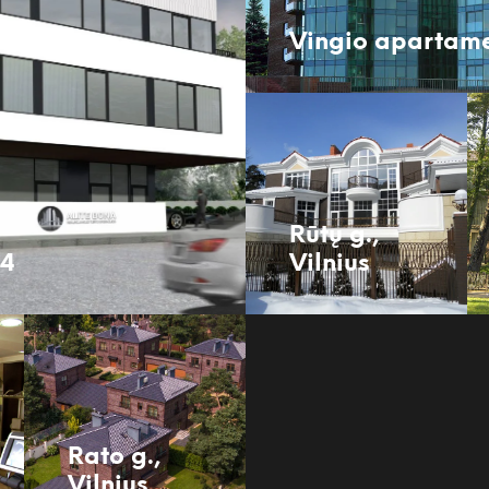
Vingio apartame
Rūtų g.,
34
Vilnius
Rato g.,
Vilnius