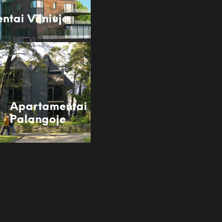
ntai Vilniuje
Apartamentai
Palangoje